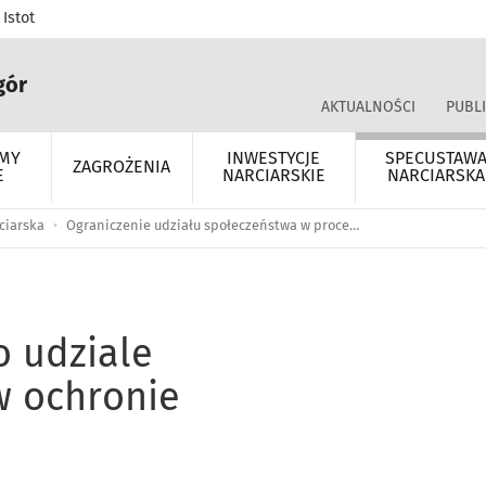
Istot
gór
AKTUALNOŚCI
PUBLI
EMY
INWESTYCJE
SPECUSTAW
ZAGROŻENIA
E
NARCIARSKIE
NARCIARSKA
ciarska
Ograniczenie udziału społeczeństwa w procedurach
 udziale
w ochronie