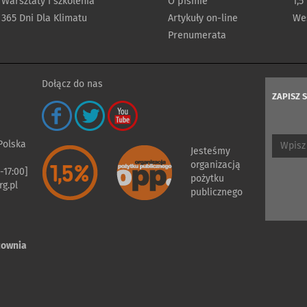
Warsztaty i szkolenia
O piśmie
1,5
365 Dni Dla Klimatu
Artykuły on-line
Wes
Prenumerata
Dołącz do nas
ZAPISZ 
 Polska
Jesteśmy
organizacją
-17:00]
pożytku
g.pl
publicznego
cownia