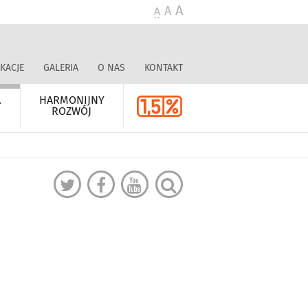
A
A
A
KACJE
GALERIA
O NAS
KONTAKT
A
HARMONIJNY
ROZWÓJ