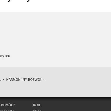
szy EOG
A
•
HARMONIJNY ROZWÓJ
•
K POMÓC?
INNE