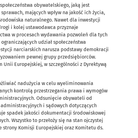
społeczeństwa obywatelskiego, jaką jest
sprawach, mających wpływ na jakość ich życia,
rodowiska naturalnego. Nawet dla inwestycji
drogi i kolej ustawodawca przyznaje
ictwa w procesach wydawania pozwoleń dla tych
 ograniczających udział społeczeństwa
tycji narciarskich narusza podstawy demokracji
ryzowaniem pewnej grupy przedsiębiorców.
m Unii Europejskiej, w szczególności z Dyrektywą
żliwiać nadużycia w celu wyeliminowania
wanych kontrolą przestrzegania prawa i wymogów
inistracyjnych. Odsunięcie obywateli od
 administracyjnych i sądowych dotyczących
je spadek jakości dokumentacji środowiskowej
ch. Wszystko to przełoży się na stan ojczystej
 strony Komisji Europejskiej oraz Komitetu ds.