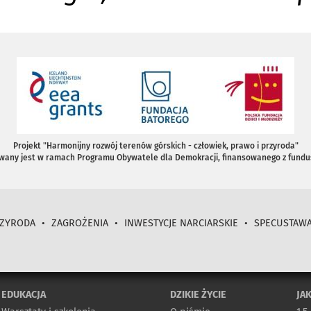
Projekt "Harmonijny rozwój terenów górskich - człowiek, prawo i przyroda"
owany jest w ramach Programu Obywatele dla Demokracji, finansowanego z fundu
ZYRODA
•
ZAGROŻENIA
•
INWESTYCJE NARCIARSKIE
•
SPECUSTAW
EDUKACJA
DZIKIE ŻYCIE
JA