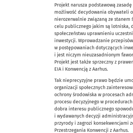
Projekt narusza podstawową zasadę 
możliwość decydowania obywateli o 
nierozerwalnie związaną ze stanem ś
celu publicznego jakim są lotniska, 
społeczeństwu uprawnieniu uczestn
inwestycji. Wprowadzanie przepisów
w postępowaniach dotyczących inwes
i jest niczym nieuzasadnionym fawo
Projekt jest także sprzeczny z prawe
EIA i Konwencją z Aarhus.
Tak nieprecyzyjne prawo będzie umo
organizacji społecznych zaintereso
ochrony środowiska w procesach adm
procesu decyzyjnego w procedurach
dobra interesu publicznego spowodu
i wydawanych decyzji administracyjny
przyrody i zagrozi konsekwencjami ze
Przestrzegania Konwencji z Aarhus.