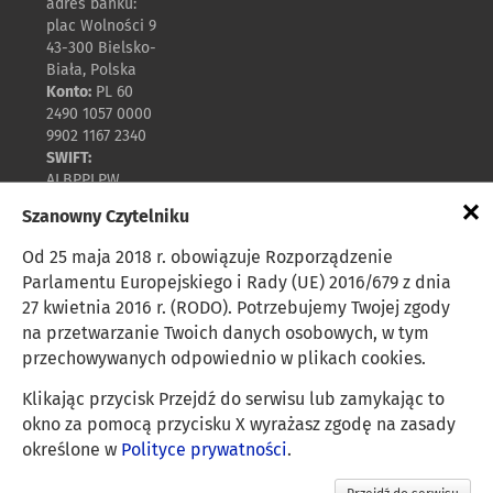
adres banku:
plac Wolności 9
43-300 Bielsko-
Biała, Polska
Konto:
PL 60
2490 1057 0000
9902 1167 2340
SWIFT:
ALBPPLPW
×
Szanowny Czytelniku
Harmonijny rozwój
Od 25 maja 2018 r. obowiązuje Rozporządzenie
Parlamentu Europejskiego i Rady (UE) 2016/679 z dnia
27 kwietnia 2016 r. (RODO). Potrzebujemy Twojej zgody
Polityka prywatności
na przetwarzanie Twoich danych osobowych, w tym
przechowywanych odpowiednio w plikach cookies.
Zasady udostępniania
Klikając przycisk Przejdź do serwisu lub zamykając to
okno za pomocą przycisku X wyrażasz zgodę na zasady
Mapa strony
określone w
Polityce prywatności
.