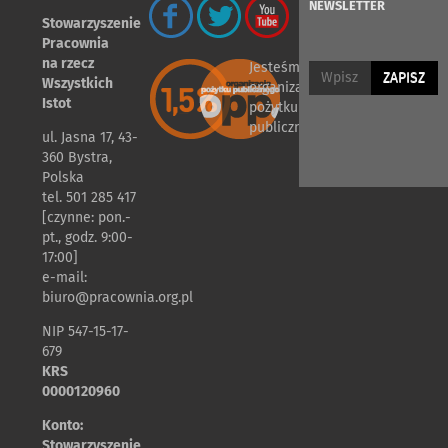
NEWSLETTER
Stowarzyszenie
Pracownia
na rzecz
Jesteśmy
ZAPISZ
Wszystkich
organizacją
Istot
pożytku
publicznego
ul. Jasna 17, 43-
360 Bystra,
Polska
tel. 501 285 417
[czynne: pon.-
pt., godz. 9:00-
17:00]
e-mail:
biuro@pracownia.org.pl
NIP 547-15-17-
679
KRS
0000120960
Konto:
Stowarzyszenie