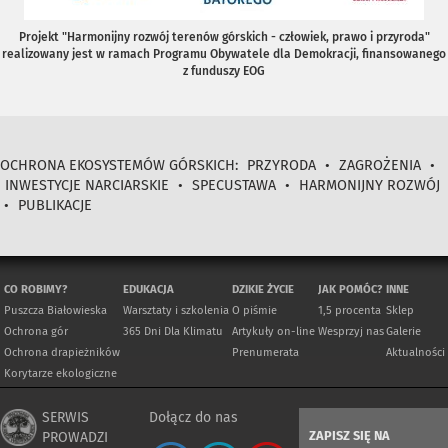
Projekt "Harmonijny rozwój terenów górskich - człowiek, prawo i przyroda"
realizowany jest w ramach Programu Obywatele dla Demokracji, finansowanego
z funduszy EOG
OCHRONA EKOSYSTEMÓW GÓRSKICH:
PRZYRODA
•
ZAGROŻENIA
•
INWESTYCJE NARCIARSKIE
•
SPECUSTAWA
•
HARMONIJNY ROZWÓJ
•
PUBLIKACJE
CO ROBIMY?
EDUKACJA
DZIKIE ŻYCIE
JAK POMÓC?
INNE
Puszcza Białowieska
Warsztaty i szkolenia
O piśmie
1,5 procenta
Sklep
Ochrona gór
365 Dni Dla Klimatu
Artykuły on-line
Wesprzyj nas
Galerie
Ochrona drapieżników
Prenumerata
Aktualności
Korytarze ekologiczne
SERWIS
Dołącz do nas
ZAPISZ SIĘ NA
PROWADZI